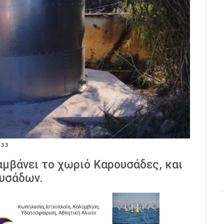
:33
αμβάνει το χωριό Καρουσάδες, και
ουσάδων.