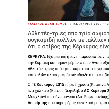
ΚΛΑΣΙΚΟΣ ΑΘΛΗΤΙΣΜΟΣ
13 ΙΑΝΟΥΑΡΊΟΥ 2026
/
13
Αθλητές-τριες από τρία σωματε
συγκομιδή πολλών μεταλλίων 
ότι ο στίβος της Κέρκυρας είν
ΚΕΡΚΥΡΑ.
Εξαιρετική ήταν η παρουσία των π
την Κυριακή και πήραν μέρος στους Αναπτυξ
Αθλητές-τριες από τρία σωματεία του νησιού
και καλών πλασαρισμάτων έδειξε ότι ο στίβο
Ο
ΓΣ Κέρκυρας 2015
πήρε 3 χρυσά (Κοσκινά Α
ένα χάλκινο (Βίτσου Νεφέλη), ο
ΑΟ Κέρκυρα 
Μουχλιανίτης), ένα αργυρό (Αρ. Ραψωμανίκης
Λευκίμμης
που πήρε μέρος συνολικά με τρία π