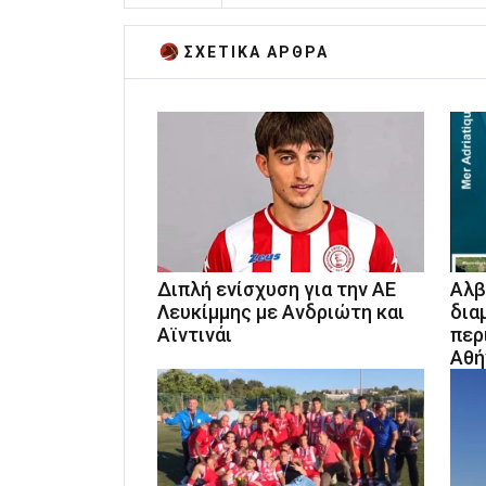
ΣΧΕΤΙΚA AΡΘΡΑ
Διπλή ενίσχυση για την ΑΕ
Αλβ
Λευκίμμης με Ανδριώτη και
δια
Αϊντινάι
περ
Αθή