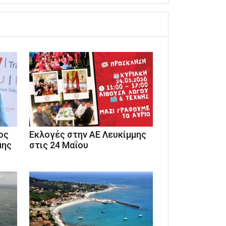
ος
Εκλογές στην ΑΕ Λευκίμμης
μης
στις 24 Μαΐου