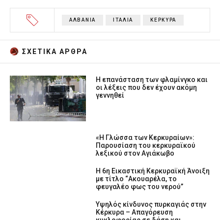
ΑΛΒΑΝΙΑ
ΙΤΑΛΙΑ
ΚΕΡΚΥΡΑ
ΣΧΕΤΙΚA AΡΘΡΑ
Η επανάσταση των φλαμίνγκο και
οι λέξεις που δεν έχουν ακόμη
γεννηθεί
«Η Γλώσσα των Κερκυραίων»:
Παρουσίαση του κερκυραϊκού
λεξικού στον Αγιάκωβο
Η 6η Εικαστική Κερκυραϊκή Άνοιξη
με τίτλο “Ακουαρέλα, το
φευγαλέο φως του νερού”
Υψηλός κίνδυνος πυρκαγιάς στην
Κέρκυρα – Απαγόρευση