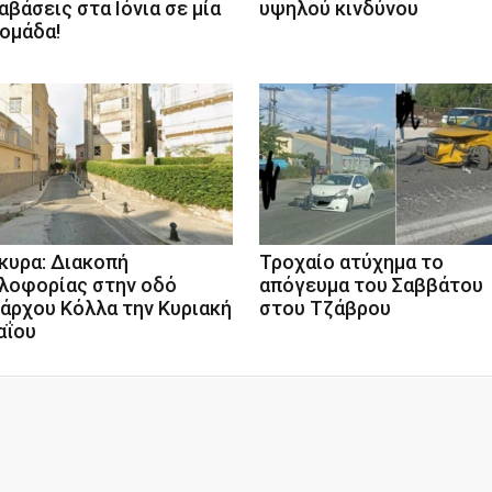
αβάσεις στα Ιόνια σε μία
υψηλού κινδύνου
ομάδα!
κυρα: Διακοπή
Τροχαίο ατύχημα το
λοφορίας στην οδό
απόγευμα του Σαββάτου
άρχου Κόλλα την Κυριακή
στου Τζάβρου
αΐου