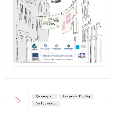
ζωγραφική
Στεφανία Καρύδη
3ο Γυμνάσιο