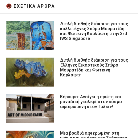
ΣΧΕΤΙΚA AΡΘΡΑ
Διπλή διεθνής διάκριση για τους
καλλιτέχνες Σπύρο Μουρατίδη
και Φωτεινή Καρλάφτη στην 3rd
IWS Singapore
Διπλή διεθνής διάκριση για τους
Έλληνες Εικαστικούς Σπύρο
Μουρατίδη και Φωτεινή
Καρλάφτη
Κέρκυρα: Ανοίγει η πρώτη και
μοναδική γκαλερί στον κόσμο
αφιερωμένη στον Τόλκιν!
Μια βραδιά αφιερωμένη στη
μνήμη και το έργο του Στέφανου