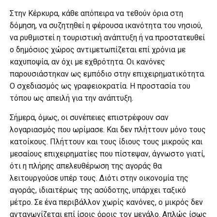
Στην Κέρκυρα, κάθε απόπειρα να τεθούν όρια στη
δόμηση, να συζητηθεί η φέρουσα ικανότητα του νησιού,
να ρυθμιστεί η τουριστική ανάπτυξη ή να προστατευθεί
ο δημόσιος χώρος αντιμετωπίζεται επί χρόνια με
καχυποψία, αν όχι με εχθρότητα. Οι κανόνες
παρουσιάστηκαν ως εμπόδιο στην επιχειρηματικότητα.
Ο σχεδιασμός ως γραφειοκρατία. Η προστασία του
τόπου ως απειλή για την ανάπτυξη.
Σήμερα, όμως, οι συνέπειες επιστρέφουν σαν
λογαριασμός που ωρίμασε. Και δεν πλήττουν μόνο τους
κατοίκους. Πλήττουν και τους ίδιους τους μικρούς και
μεσαίους επιχειρηματίες που πίστεψαν, άγνωστο γιατί,
ότι η πλήρης απελευθέρωση της αγοράς θα
λειτουργούσε υπέρ τους. Διότι στην οικονομία της
αγοράς, ιδιαιτέρως της ασύδοτης, υπάρχει ταξικό
μέτρο. Σε ένα περιβάλλον χωρίς κανόνες, ο μικρός δεν
ανταγωνίζεται επί ίσοις όροις τον μεγάλο. Απλώς ίσως