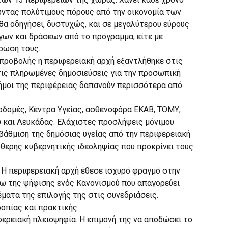
ώντας πολύτιμους πόρους από την οικονομία των
 θα οδηγήσει, δυστυχώς, και σε μεγαλύτερου εύρους
ργων και δράσεων από το πρόγραμμα, είτε με
ρωση τους.
προβολής η περιφερειακή αρχή εξαντλήθηκε στις
τις πληρωμένες δημοσιεύσεις για την προσωπική
δήμοι της περιφέρειας δαπανούν περισσότερα από
οδομές, Κέντρα Υγείας, ασθενοφόρα ΕΚΑΒ, ΤΟΜΥ,
 και Λευκάδας. Ελάχιστες προσλήψεις μόνιμου
βάθμιση της δημόσιας υγείας από την περιφερειακή
ύθερης κυβερνητικής ιδεοληψίας που προκρίνει τους
:
Η περιφερειακή αρχή έθεσε ισχυρό φραγμό στην
σω της ψήφισης ενός Κανονισμού που απαγορεύει
έματα της επιλογής της στις συνεδριάσεις.
οπίας και πρακτικής.
φερειακή πλειοψηφία. Η επιμονή της να αποδώσει το