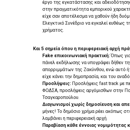
έργο της εγκατάστασης και αδειοδότηση
στην πραγματικότητα εμπορικού χαρακτήρ
είχε σαν αποτέλεσμα να χαθούν ήδη δυόμ
Ελεγκτικό Συνέδριο να εγκαλεί ευθέως τ
χρήματος.
Και 5 σημεία όπου η περιφερειακή αρχή πρ
Fake
επικοινωνιακή πρακτική:
Όπως για
πάνελ εκδήλωσης να υπογράφει δήθεν τη
απορριμμάτων της Ζακύνθου, ενώ αυτό ή
είχε κάνει την δημοπρασία, και του αναδό
Προσλήψεις:
Προσλήψεις fast track με 
ΦΟΔΣΑ, προσλήψεις αργόμισθων στην Πολ
Τσαγκαροπούλου.
Διαγωνισμοί χωρίς δημοσίευση και απε
μήνες! Το δημόσιο χρήμα ρέει ακόπως στ
λαμβάνει η περιφερειακή αρχή.
Παραβίαση κάθε έννοιας νομιμότητας κ