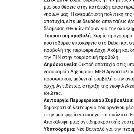
μια-δυο θέσεις στην κατάταξη, αποστερ
νησιών μας. Η ανερμάτιστη πολιτική της
αποτυχία, είτε με δεκάδες απεντάξεις έ
δέσμευση εθνικών πόρων για την ολοκλή
Τουριστική προβολή:
Χωρίς πρόγραμμα 
κοστοβόρες επισκέψεις στο Dubai και σ
προβολή της περιφερειάρχη. Ακόμη και 
την ΠΙΝ στην τουριστική προβολή.
Δημόσια υγεία:
Οικτρή αποτυχία στις υπ
νοσοκομείο Ληξουρίου, ΜΕΘ Αργοστολίου
προσωπικού, μηδενική συμβολή στην ανα
αρχή. Αντιθέτως, στήριξη της νεοφιλελε
ιδιώτες.
Λειτουργία Περιφερειακού Συμβουλίου
δημοκρατική λειτουργία του οργάνου μέ
στην μειοψηφία να εισηγείται ακώλυτα θ
Αποκάλυψη μιας αντιδημοκρατικής νοοτρ
Υδατοδρόμια:
Νέο Βατερλό για την περι