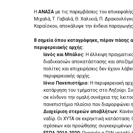
Η
ΑΝΑΣΑ
με τις παρεμβάσεις του επικεφαλής
Μιχαλά, Τ. Γαβαλά, Θ. Χαλικιά, Π. Δρακουλόγκ
Καραΐσκου, αποκάλυψε την ένδεια παραγωγής 
8 σημεία όπου καταγράφηκε, πέραν πάσης 
περιφερειακής αρχής:
Ιανός και Μπάλος:
Η έλλειψη πραγματικο
διαδικασιών αποκατάστασης και αποζημί
πολίτες και επιχειρήσεις δεν έχουν λάβε
περιφερειακής αρχής.
Ιόνιο Πανεπιστήμιο:
Η περιφερειακή αρχ
κατάργηση του τμήματος στο Ληξούρι. Σ
σε κίνδυνο την ομαλή συνέχεια της λειτο
πανεπιστήμιο πλαίσιο που διαμορφώνει η
Διαχείριση στερεών αποβλήτων:
Κανέν
ναδίρ. Οι ΧΥΤΑ σε εκρηκτική κατάσταση
σχέσεων και προώθησης συγκεκριμένων
ΕΣΠΑ 2014-2020:
Ουραγός η ΠΙΝ μεταξύ 