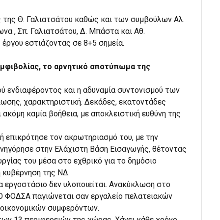
 της Θ. Γαλιατσάτου καθώς και των συμβούλων Αλ.
ωνα , Σπ. Γαλιατσάτου, Δ. Μπάστα και Αθ.
έργου εστιάζοντας σε 8+5 σημεία.
αμφιβολίας, το αρνητικό αποτύπωμα της
ύ ενδιαφέροντος και η αδυναμία συντονισμού των
ωσης, χαρακτηριστική. Δεκάδες, εκατοντάδες
ι ακόμη καμία βοήθεια, με αποκλειστική ευθύνη της
ή επικρότησε τον ακρωτηριασμό του, με την
υνηγόρησε στην Ελάχιστη Βάση Εισαγωγής, θέτοντας
υργίας του μέσα στο εχθρικό για το δημόσιο
 κυβέρνηση της ΝΔ.
α εργοστάσιο δεν υλοποιείται. Ανακύκλωση στο
. Ο ΦΟΔΣΑ παγιώνεται σαν εργαλείο πελατειακών
 οικονομικών συμφερόντων.
των 13 περιφερειών της χώρας. Χάνει κάθε χρόνο