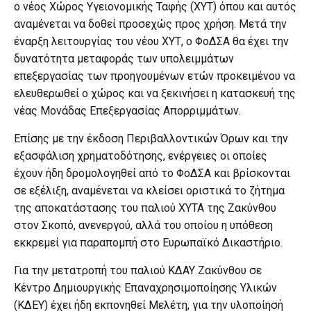
ο νέος Χώρος Υγειονομικής Ταφής (ΧΥΤ) όπου και αυτός
αναμένεται να δοθεί προσεχώς προς χρήση. Μετά την
έναρξη λειτουργίας του νέου ΧΥΤ, ο ΦοΔΣΑ θα έχει την
δυνατότητα μεταφοράς των υπολειμμάτων
επεξεργασίας των προηγουμένων ετών προκειμένου να
ελευθερωθεί ο χώρος και να ξεκινήσει η κατασκευή της
νέας Μονάδας Επεξεργασίας Απορριμμάτων.
Επίσης με την έκδοση Περιβαλλοντικών Όρων και την
εξασφάλιση χρηματοδότησης, ενέργειες οι οποίες
έχουν ήδη δρομολογηθεί από το ΦοΔΣΑ και βρίσκονται
σε εξέλιξη, αναμένεται να κλείσει οριστικά το ζήτημα
της αποκατάστασης του παλιού ΧΥΤΑ της Ζακύνθου
στον Σκοπό, ανενεργού, αλλά του οποίου η υπόθεση
εκκρεμεί για παραπομπή στο Ευρωπαϊκό Δικαστήριο.
Για την μετατροπή του παλιού ΚΔΑΥ Ζακύνθου σε
Κέντρο Δημιουργικής Επαναχρησιμοποίησης Υλικών
(ΚΔΕΥ) έχει ήδη εκπονηθεί Μελέτη, για την υλοποίησή