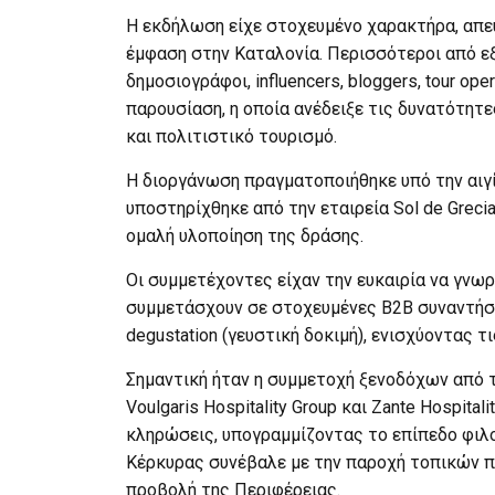
Η εκδήλωση είχε στοχευμένο χαρακτήρα, απε
έμφαση στην Καταλονία. Περισσότεροι από ε
δημοσιογράφοι, influencers, bloggers, tour ope
παρουσίαση, η οποία ανέδειξε τις δυνατότητ
και πολιτιστικό τουρισμό.
Η διοργάνωση πραγματοποιήθηκε υπό την αιγί
υποστηρίχθηκε από την εταιρεία Sol de Greci
ομαλή υλοποίηση της δράσης.
Οι συμμετέχοντες είχαν την ευκαιρία να γνωρ
συμμετάσχουν σε στοχευμένες B2B συναντήσε
degustation (γευστική δοκιμή), ενισχύοντας 
Σημαντική ήταν η συμμετοχή ξενοδόχων από τ
Voulgaris Hospitality Group και Zante Hospita
κληρώσεις, υπογραμμίζοντας το επίπεδο φιλ
Κέρκυρας συνέβαλε με την παροχή τοπικών π
προβολή της Περιφέρειας.