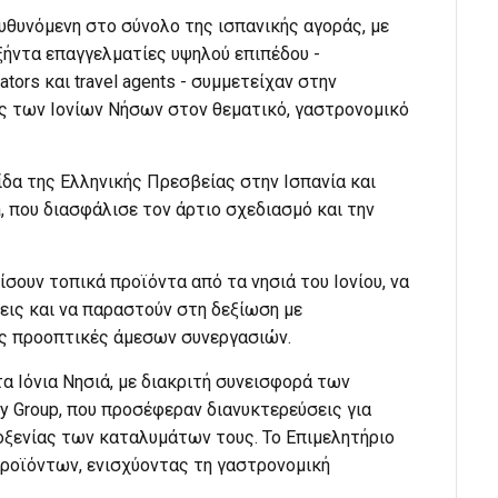
υθυνόμενη στο σύνολο της ισπανικής αγοράς, με
ξήντα επαγγελματίες υψηλού επιπέδου -
rators και travel agents - συμμετείχαν στην
ες των Ιονίων Νήσων στον θεματικό, γαστρονομικό
δα της Ελληνικής Πρεσβείας στην Ισπανία και
a, που διασφάλισε τον άρτιο σχεδιασμό και την
ίσουν τοπικά προϊόντα από τα νησιά του Ιονίου, να
ις και να παραστούν στη δεξίωση με
τις προοπτικές άμεσων συνεργασιών.
α Ιόνια Νησιά, με διακριτή συνεισφορά των
lity Group, που προσέφεραν διανυκτερεύσεις για
οξενίας των καταλυμάτων τους. Το Επιμελητήριο
ροϊόντων, ενισχύοντας τη γαστρονομική