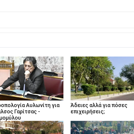
ροπολογία Αυλωνίτη για
Άδειες αλλά για πόσες
άλσος Γαρίτσας -
επιχειρήσεις;
μομύλου