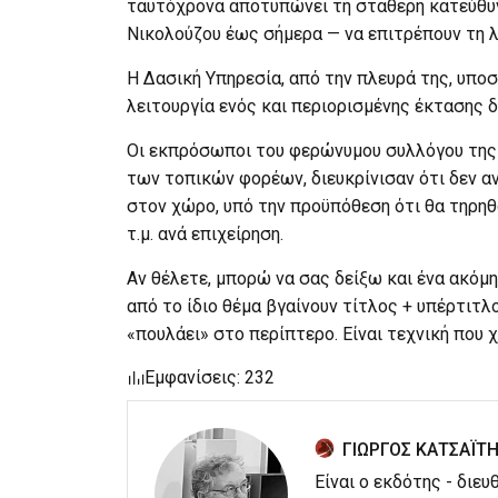
ταυτόχρονα αποτυπώνει τη σταθερή κατεύθυ
Νικολούζου έως σήμερα — να επιτρέπουν τη λ
Η Δασική Υπηρεσία, από την πλευρά της, υποσ
λειτουργία ενός και περιορισμένης έκτασης 
Οι εκπρόσωποι του φερώνυμου συλλόγου της 
των τοπικών φορέων, διευκρίνισαν ότι δεν α
στον χώρο, υπό την προϋπόθεση ότι θα τηρηθ
τ.μ. ανά επιχείρηση.
Αν θέλετε, μπορώ να σας δείξω και ένα ακόμ
από το ίδιο θέμα βγαίνουν τίτλος + υπέρτιτλ
«πουλάει» στο περίπτερο. Είναι τεχνική που 
Εμφανίσεις: 232
ΓΙΩΡΓΟΣ ΚΑΤΣΑΪΤ
Είναι ο εκδότης - διε