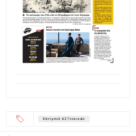
Χάντμπολ Α2 Γυναικών