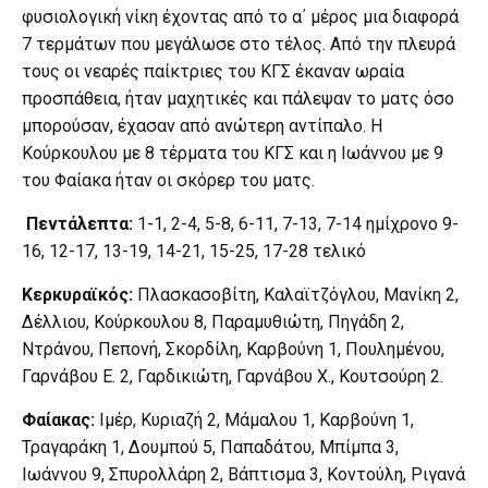
φυσιολογική νίκη έχοντας από το α΄ μέρος μια διαφορά
7 τερμάτων που μεγάλωσε στο τέλος. Από την πλευρά
τους οι νεαρές παίκτριες του ΚΓΣ έκαναν ωραία
προσπάθεια, ήταν μαχητικές και πάλεψαν το ματς όσο
μπορούσαν, έχασαν από ανώτερη αντίπαλο. Η
Κούρκουλου με 8 τέρματα του ΚΓΣ και η Ιωάννου με 9
του Φαίακα ήταν οι σκόρερ του ματς.
Πεντάλεπτα:
1-1, 2-4, 5-8, 6-11, 7-13, 7-14 ημίχρονο 9-
16, 12-17, 13-19, 14-21, 15-25, 17-28 τελικό
Κερκυραϊκός:
Πλασκασοβίτη, Καλαϊτζόγλου, Μανίκη 2,
Δέλλιου, Κούρκουλου 8, Παραμυθιώτη, Πηγάδη 2,
Ντράνου, Πεπονή, Σκορδίλη, Καρβούνη 1, Πουλημένου,
Γαρνάβου Ε. 2, Γαρδικιώτη, Γαρνάβου Χ., Κουτσούρη 2.
Φαίακας:
Ιμέρ, Κυριαζή 2, Μάμαλου 1, Καρβούνη 1,
Τραγαράκη 1, Δουμπού 5, Παπαδάτου, Μπίμπα 3,
Ιωάννου 9, Σπυρολλάρη 2, Βάπτισμα 3, Κοντούλη, Ριγανά