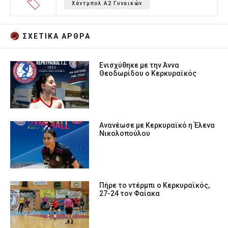
Χάντμπολ Α2 Γυναικών
ΣΧΕΤΙΚA AΡΘΡΑ
Ενισχύθηκε με την Άννα
Θεοδωρίδου ο Κερκυραϊκός
Ανανέωσε με Κερκυραϊκό η Έλενα
Νικολοπούλου
Πήρε το ντέρμπι ο Κερκυραϊκός,
27-24 τον Φαίακα