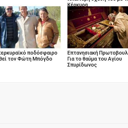
Κέρκυρα
κερκυραϊκό ποδόσφαιρο
Επτανησιακή Πρωτοβουλί
θεί τον Φώτη Μπόγδο
Για το θαύμα του Αγίου
Σπυρίδωνος